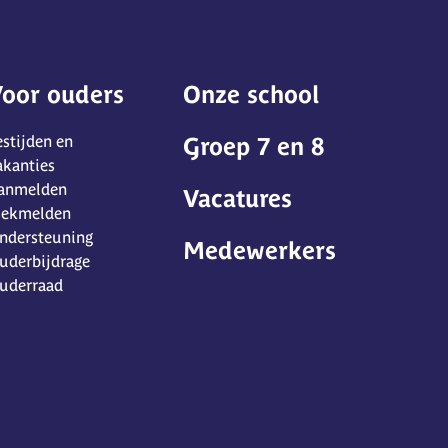
oor ouders
Onze school
estijden en
Groep 7 en 8
akanties
anmelden
Vacatures
iekmelden
ndersteuning
Medewerkers
uderbijdrage
uderraad