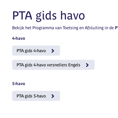
PTA gids havo
Bekijk het Programma van Toetsing en Afsluiting in de
P
4-havo
PTA gids 4-havo
PTA gids 4-havo versnellers Engels
5-havo
PTA gids 5-havo