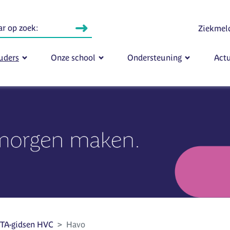
Ziekmel
uders
Onze school
Ondersteuning
Actu
TA-gidsen HVC
Havo