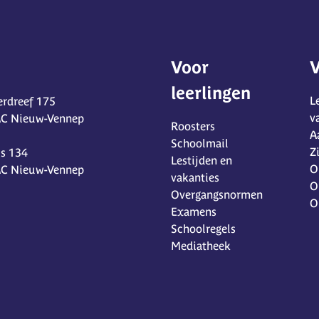
Voor
V
leerlingen
L
rdreef 175
v
AC Nieuw-Vennep
Roosters
A
Schoolmail
Z
s 134
Lestijden en
O
AC Nieuw-Vennep
vakanties
O
Overgangsnormen
O
Examens
Schoolregels
Mediatheek