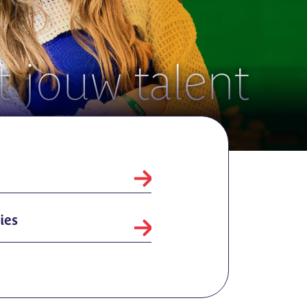
 jouw talent
ies