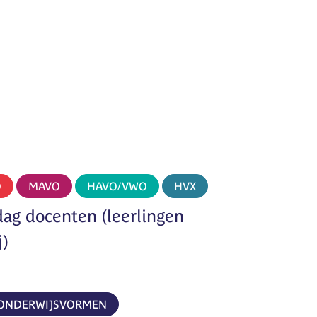
O
MAVO
HAVO/VWO
HVX
dag docenten (leerlingen
j)
 ONDERWIJSVORMEN