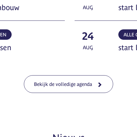
enbouw
start
AUG
24
MEN
ALLE
ssen
start
AUG
Bekijk de volledige agenda