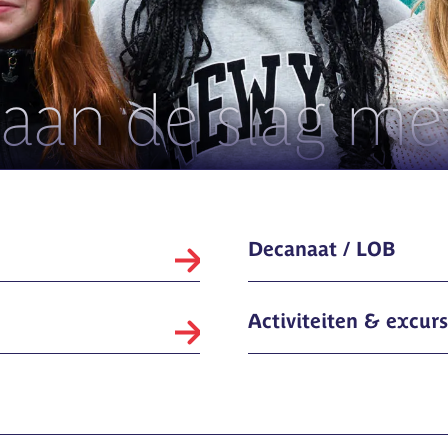
an de slag met
Decanaat / LOB
Activiteiten & excurs