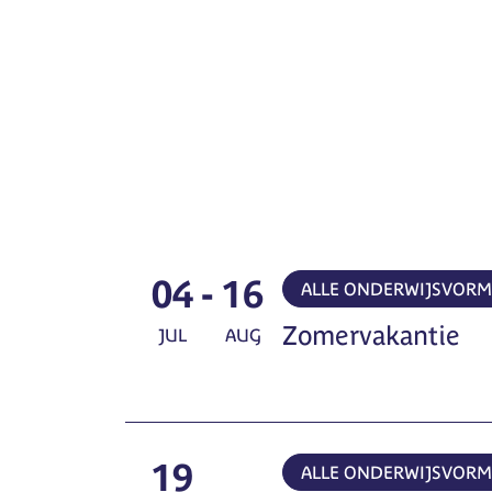
04
-
16
ALLE ONDERWIJSVOR
Zomervakantie
JUL
AUG
19
ALLE ONDERWIJSVOR