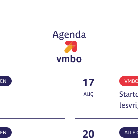
Agenda
vmbo
17
MEN
VMB
Start
AUG
lesvri
20
MEN
ALLE