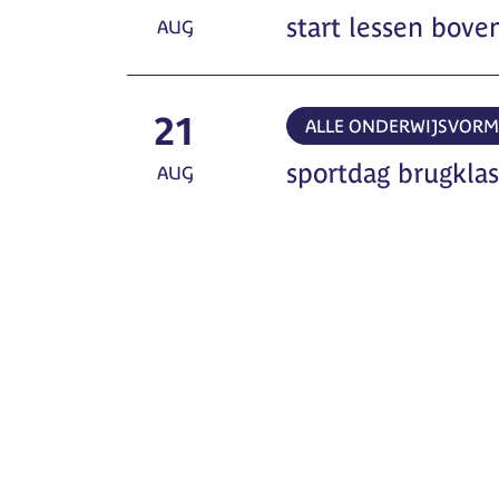
start lessen bov
AUG
21
ALLE ONDERWIJSVOR
sportdag brugkla
AUG