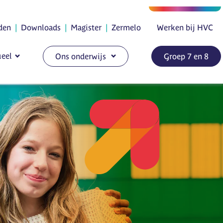
den
|
Downloads
|
Magister
|
Zermelo
Werken bij HVC
eel
Ons onderwijs
Groep 7 en 8