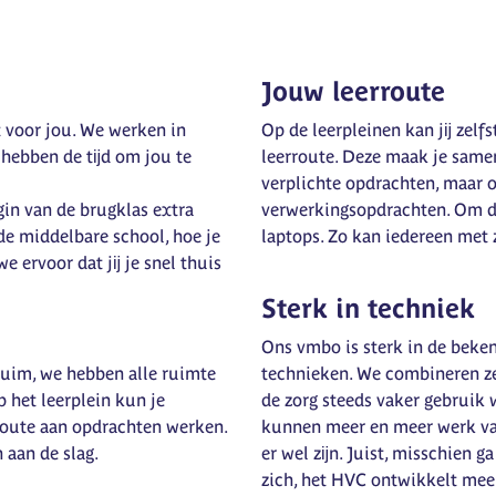
Jouw leerroute
ht voor jou. We werken in
Op de leerpleinen kan jĳ zelf
 hebben de tĳd om jou te
leerroute. Deze maak je samen
verplichte opdrachten, maar o
gin van de brugklas extra
verwerkingsopdrachten. Om d
de middelbare school, hoe je
laptops. Zo kan iedereen met z
e ervoor dat jĳ je snel thuis
Sterk in techniek
Ons vmbo is sterk in de beken
 ruim, we hebben alle ruimte
technieken. We combineren ze 
 het leerplein kun je
de zorg steeds vaker gebruik
route aan opdrachten werken.
kunnen meer en meer werk va
 aan de slag.
er wel zĳn. Juist, misschien g
zich, het HVC ontwikkelt mee.