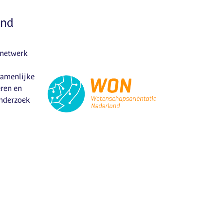
and
 netwerk
zamenlijke
eren en
onderzoek