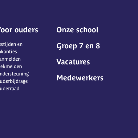
oor ouders
Onze school
estijden en
Groep 7 en 8
akanties
anmelden
Vacatures
iekmelden
ndersteuning
Medewerkers
uderbijdrage
uderraad