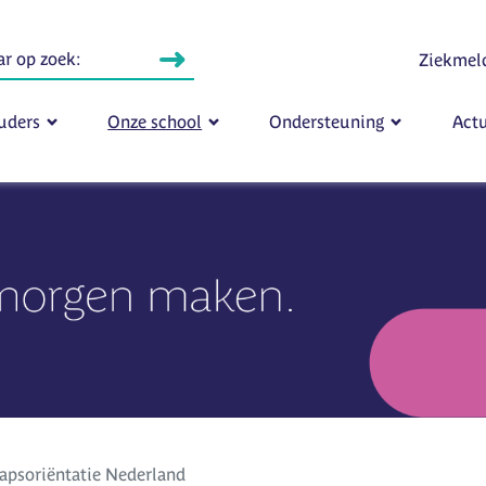
Ziekmel
uders
Onze school
Ondersteuning
Actu
psoriëntatie Nederland