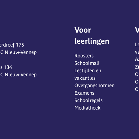
Voor
V
leerlingen
L
rdreef 175
v
AC Nieuw-Vennep
Roosters
A
Schoolmail
Z
s 134
Lestijden en
O
AC Nieuw-Vennep
vakanties
O
Overgangsnormen
O
Examens
Schoolregels
Mediatheek