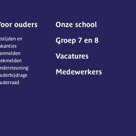
oor ouders
Onze school
estijden en
Groep 7 en 8
akanties
anmelden
Vacatures
iekmelden
ndersteuning
Medewerkers
uderbijdrage
uderraad