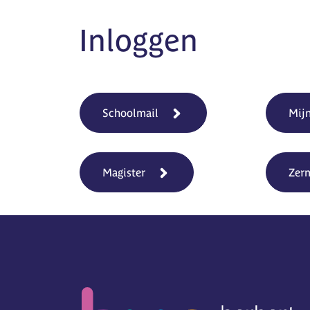
Inloggen
Schoolmail
Mij
Magister
Zer