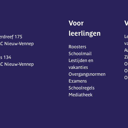
Voor
V
leerlingen
L
rdreef 175
v
AC Nieuw-Vennep
Roosters
A
Schoolmail
Z
s 134
Lestijden en
O
AC Nieuw-Vennep
vakanties
O
Overgangsnormen
O
Examens
Schoolregels
Mediatheek