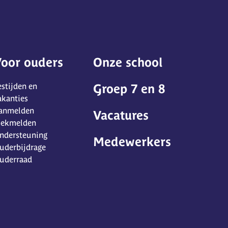
oor ouders
Onze school
estijden en
Groep 7 en 8
akanties
anmelden
Vacatures
iekmelden
ndersteuning
Medewerkers
uderbijdrage
uderraad