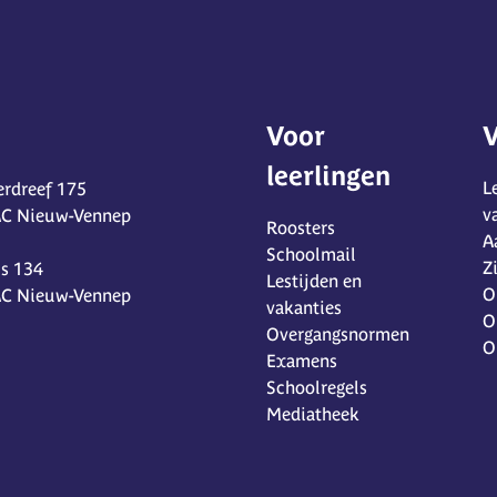
Voor
V
leerlingen
L
rdreef 175
v
AC Nieuw-Vennep
Roosters
A
Schoolmail
Z
s 134
Lestijden en
O
AC Nieuw-Vennep
vakanties
O
Overgangsnormen
O
Examens
Schoolregels
Mediatheek