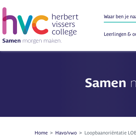
Leerlingen & o
Home
Havo/vwo
Loopbaanoriëntatie LO