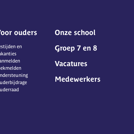
oor ouders
Onze school
estijden en
Groep 7 en 8
akanties
anmelden
Vacatures
iekmelden
ndersteuning
Medewerkers
uderbijdrage
uderraad