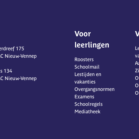
Voor
V
leerlingen
L
rdreef 175
v
AC Nieuw-Vennep
Roosters
A
Schoolmail
Z
s 134
Lestijden en
O
AC Nieuw-Vennep
vakanties
O
Overgangsnormen
O
Examens
Schoolregels
Mediatheek