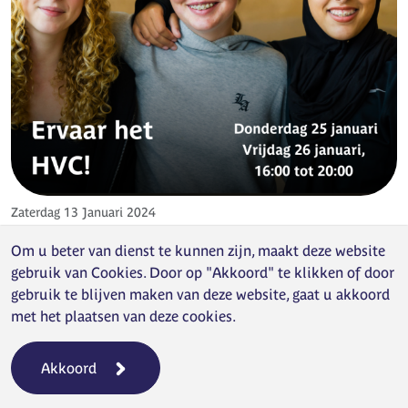
Zaterdag 13 Januari 2024
VMBO
MAVO
HAVO/VWO
HVX
GROEP 7 EN 8
Om u beter van dienst te kunnen zijn, maakt deze website
Open dagen 2024
gebruik van
Cookies
. Door op "Akkoord" te klikken of door
gebruik te blijven maken van deze website, gaat u akkoord
Kom naar een van de open dagen op 25 of 26 januari 2024
met het plaatsen van deze cookies.
en ervaar het HVC.
Lees verder
Akkoord