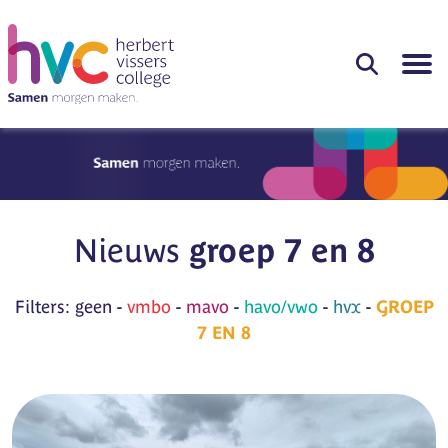
Nieuws
groep 7 en 8
Filters:
geen
-
vmbo
-
mavo
-
havo/vwo
-
hvx
-
GROEP
7 EN 8