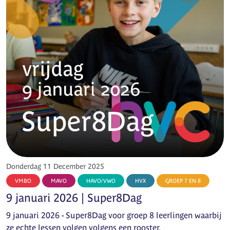
Donderdag 11 December 2025
VMBO
MAVO
HAVO/VWO
HVX
GROEP 7 EN 8
9 januari 2026 | Super8Dag
9 januari 2026 - Super8Dag voor groep 8 leerlingen waarbij
ze echte lessen volgen volgens een rooster.