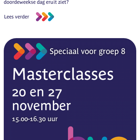
doordeweekse dag eruit ziet?
Lees verder